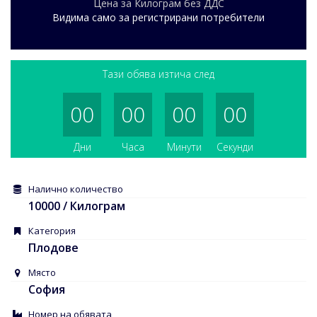
Цена за Килограм без ДДС
Видима само за регистрирани потребители
Тази обява изтича след
00
00
00
00
Дни
Часа
Минути
Секунди
Налично количество
10000 / Килограм
Категория
Плодове
Mясто
София
Номер на обявата