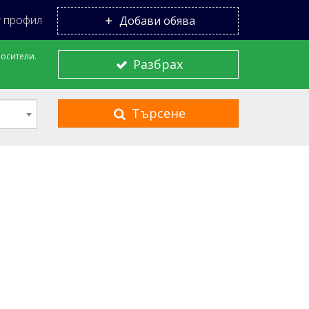
 профил
Добави обява
носители.
Разбрах
Търсене