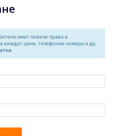
ане
бители имат повече права в
а виждат цени, телефонни номера и др.
атна
.