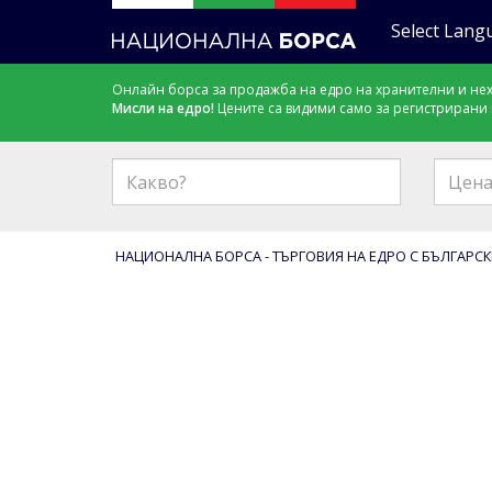
Онлайн борса за продажба на едро на хранителни и нех
Мисли на едро!
Цените са видими само за регистрирани
НАЦИОНАЛНА БОРСА - ТЪРГОВИЯ НА ЕДРО С БЪЛГАРСК