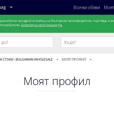
Всички обяви
Моят
ранителни продукти в помощ на български производители, търговци и в
 потребители.
Безплатна регистрация тук.
Къде?
И СТОКИ - BULGARIAN WHOLESALE
МОЯТ ПРОФИЛ
Моят профил