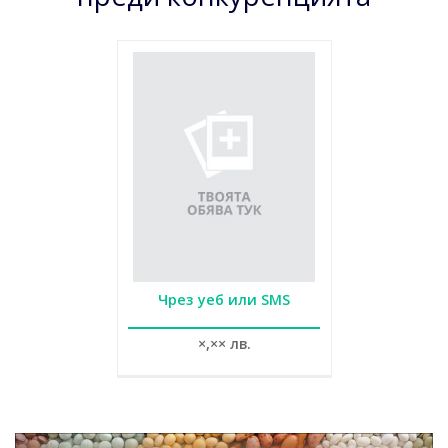
Чрез уеб или SMS
×,×× лв.