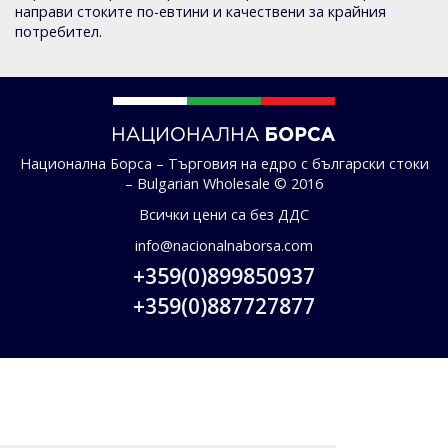
направи стоките по-евтини и качествени за крайния
потребител.
Национална Борса – Търговия на едро с български стоки
– Bulgarian Wholesale © 2016
Всички цени са без ДДС
info@nacionalnaborsa.com
+359(0)899850937
+359(0)887727877