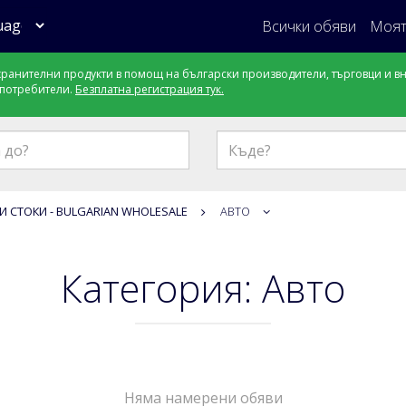
Всички обяви
Моят
ранителни продукти в помощ на български производители, търговци и в
 потребители.
Безплатна регистрация тук.
Къде?
И СТОКИ - BULGARIAN WHOLESALE
АВТО
Категория: Авто
Няма намерени обяви