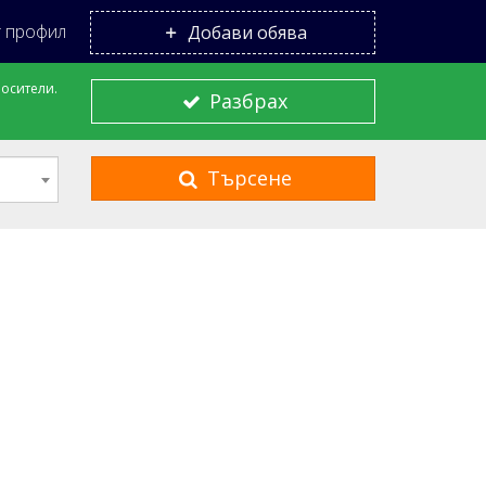
 профил
Добави обява
носители.
Разбрах
Търсене