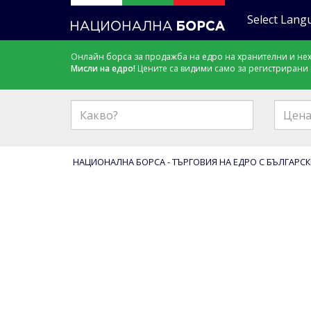
Онлайн борса за продажба на едро на хранителни и нех
Мисли на едро!
Цените са видими само за регистрирани
НАЦИОНАЛНА БОРСА - ТЪРГОВИЯ НА ЕДРО С БЪЛГАРСК