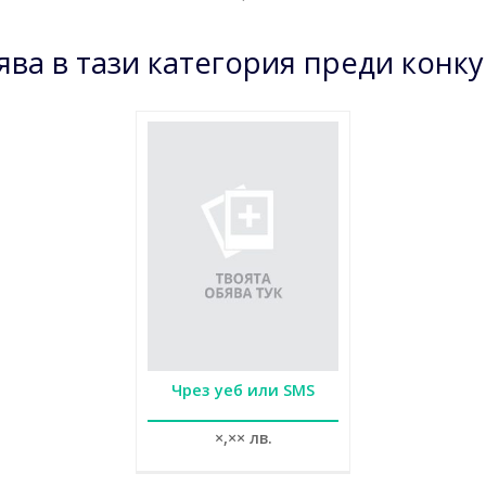
ява в тази категория преди конк
Чрез уеб или SMS
×,×× лв.